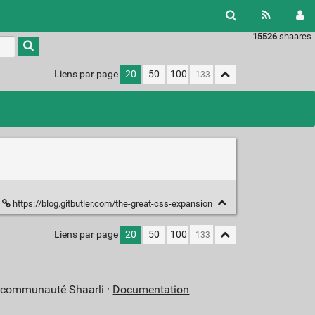
15526
shaares
Liens par page
20
50
100
https://blog.gitbutler.com/the-great-css-expansion
Liens par page
20
50
100
a communauté Shaarli ·
Documentation