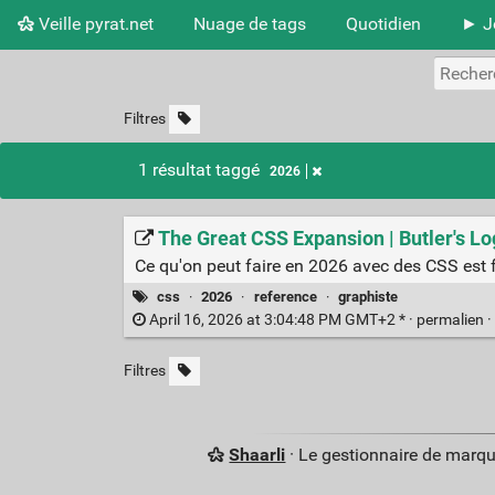
Veille pyrat.net
Nuage de tags
Quotidien
► Jo
Filtres
1 résultat taggé
2026
The Great CSS Expansion | Butler's Lo
Ce qu'on peut faire en 2026 avec des CSS est f
css
·
2026
·
reference
·
graphiste
April 16, 2026 at 3:04:48 PM GMT+2 * ·
permalien
·
Filtres
Shaarli
· Le gestionnaire de marq